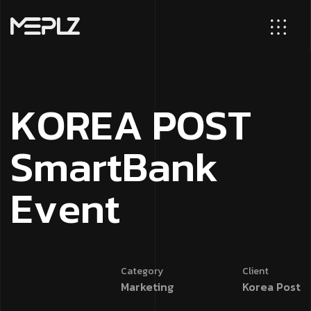
K
O
R
E
A
P
O
S
T
S
m
a
r
t
B
a
n
k
E
v
e
n
t
Category
Client
Marketing
Korea Post