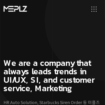
W
­
­
­
­
­
e
­
­
­
a
­
­
­
r
­
e
­
a
c
o
m
p
a
n
y
t
h
a
t
a
l
w
a
y
s
l
e
a
d
s
t
r
e
n
d
s
i
n
U
I
/
U
X
,
S
I
,
a
n
d
c
u
s
t
o
m
e
r
s
e
r
v
i
c
e
,
M
a
r
k
e
t
i
n
g
HR Auto Solution, Starbucks Siren Order 등 미플즈